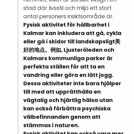
stad där livsstil och miljö ett stort
antal personers insiktsområde är.
Fysisk aktivitet
för hållbarhet i
Kalmar kan inkludera att gå, cykla
eller gå i skidor till landskapsligt美
好的地点。例如,
Ljusteröleden
och
Kalmars kommunliga parker
är
perfekta ställen för att ta en
vandring eller göra en lätt jogg.
Dessa aktiviteter inte bara hjälper
till med att upprätthålla en
vägtalig och hjärtlig hälsa utan
kan också förbättra psychiska
välbefinnanden genom att
stämmas i naturen.
Fysisk aktivitet kan också vara mer