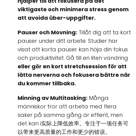
hjälper till att fokusera på det
viktigaste och minimera stress genom
att avoida über-uppgifter.
Pauser och Movning:
Tillåt dig att ta kort
pauser under ditt arbete. Studier har
visat att korta pauser kan höja din fokus
och produktivitet. Gå till en liten vandring
eller gör en kort stretchsession för att
lätta nerverna och fokusera bättre när
du kommer tillbaka.
Minning av Multitasking:
Många
människor tror att arbeta med flera
saker på samma gång är effient, men
det kan i实际上降低效率。专注于一项任务可
以带来更高质量的工作和更少的错误。