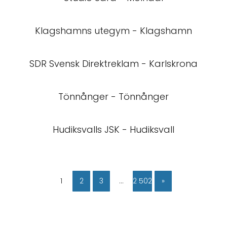
Klagshamns utegym - Klagshamn
SDR Svensk Direktreklam - Karlskrona
Tönnånger - Tönnånger
Hudiksvalls JSK - Hudiksvall
1
2
3
…
2 502
»