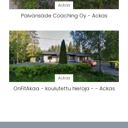
Ackas
Päivänsäde Coaching Oy - Ackas
Ackas
OnFitAkaa - koulutettu hieroja - - Ackas