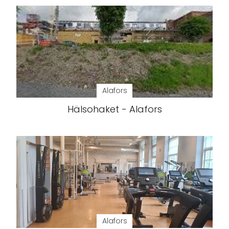
Alafors
Hälsohaket - Alafors
Alafors