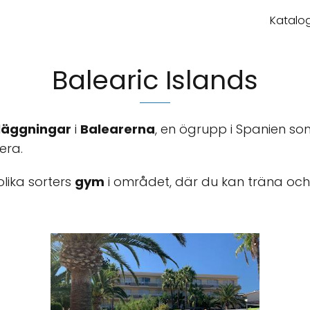
Katalog
Balearic Islands
läggningar
i
Balearerna
, en ögrupp i Spanien so
era.
olika sorters
gym
i området, där du kan träna och 