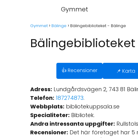
Gymmet
Gymmet
Bälinge
Bälingebiblioteket - Bälinge
Bälingebiblioteket
👍 Recensioner
📌 Karta
Adress:
Lundgårdsvägen 2, 743 81 Bälin
Telefon:
187274873
.
Webbplats:
bibliotekuppsala.se
Specialiteter:
Bibliotek.
Andra intressanta uppgifter:
Rullstols
Recensioner:
Det här företaget har 5 