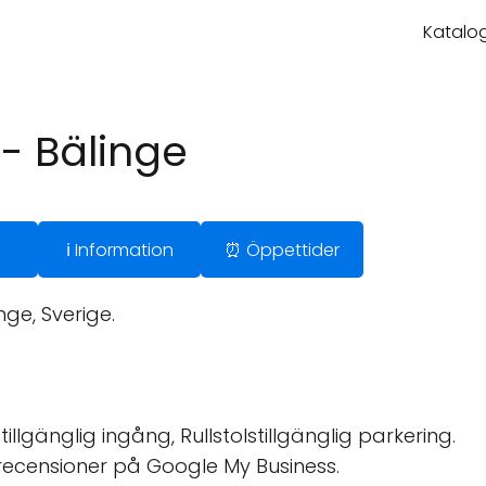
Katalog
 - Bälinge
ℹ️ Information
⏰ Öppettider
ge, Sverige.
tillgänglig ingång, Rullstolstillgänglig parkering.
recensioner på Google My Business.