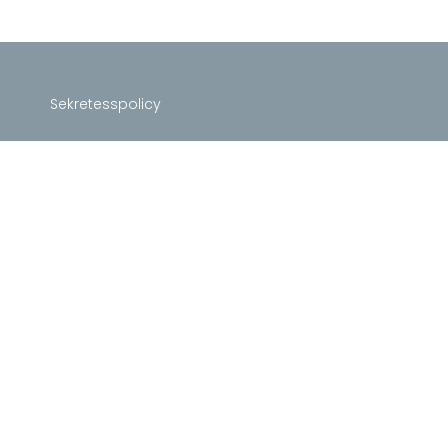
Sekretesspolicy