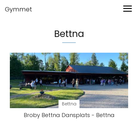
Gymmet
Bettna
Bettna
Broby Bettna Dansplats - Bettna