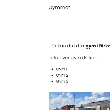
Gymmet
Här kan du hitta
gym
i
Birk
Lista över gym i Birkala:
Gym 1
Gym 2
Gym 3