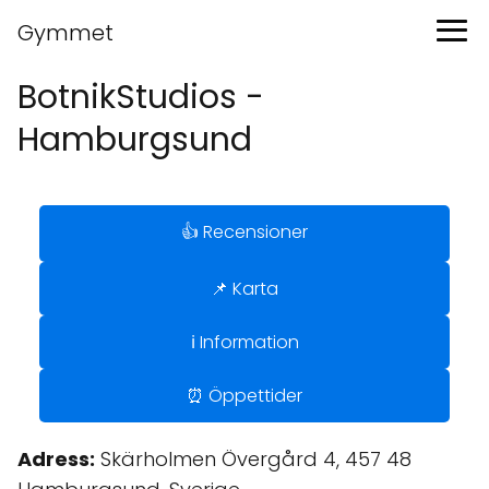
Gymmet
BotnikStudios -
Hamburgsund
👍 Recensioner
📌 Karta
ℹ️ Information
⏰ Öppettider
Adress:
Skärholmen Övergård 4, 457 48