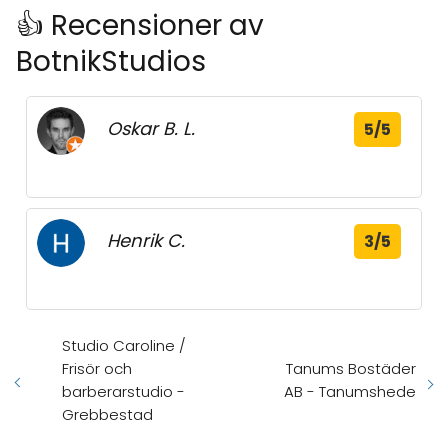
👍 Recensioner av
BotnikStudios
Oskar B. L.
5/5
Henrik C.
3/5
Studio Caroline /
Frisör och
Tanums Bostäder
barberarstudio -
AB - Tanumshede
Grebbestad