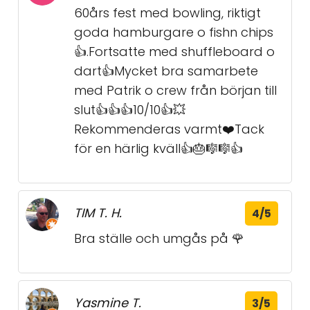
60års fest med bowling, riktigt
goda hamburgare o fishn chips
👍.Fortsatte med shuffleboard o
dart👍Mycket bra samarbete
med Patrik o crew från början till
slut👍👍👍10/10👍💥
Rekommenderas varmt❤️Tack
för en härlig kväll👍🎂🎼🎼👍
TIM T. H.
4/5
Bra ställe och umgås på 🌹
Yasmine T.
3/5