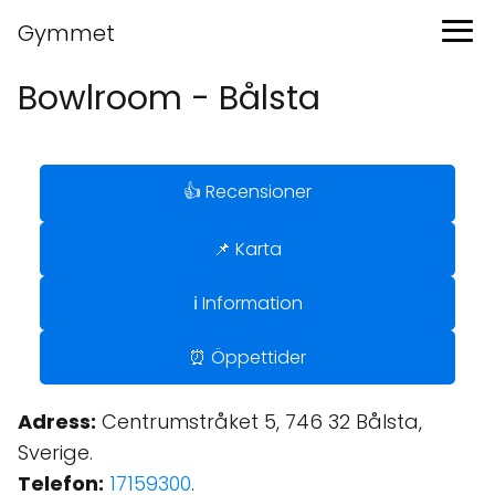
Gymmet
Bowlroom - Bålsta
👍 Recensioner
📌 Karta
ℹ️ Information
⏰ Öppettider
Adress:
Centrumstråket 5, 746 32 Bålsta,
Sverige.
Telefon:
17159300
.