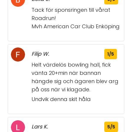
Tack för sponsringen till vårat
Roadrun!
Mvh American Car Club Enköping
Filip W.
1/5
Helt värdelös bowling hall, fick
vänta 20+min när bannan
hängde sig och ägaren blev arg
på oss när vi klagade.
Undvik denna skit håla
Lars K.
5/5