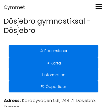
Gymmet
Dösjebro gymnastiksal -
Dösjebro
👍 Recensioner
📌 Karta
ℹ️ Information
⏰ Öppettider
Adress:
Karabyvägen 531, 244 71 Dösjebro,