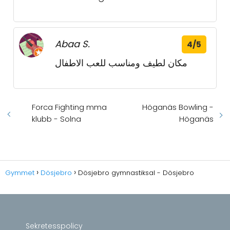
Abaa S.
4/5
مكان لطيف ومناسب للعب الاطفال
Forca Fighting mma
Höganäs Bowling -
klubb - Solna
Höganäs
Gymmet
Dösjebro
Dösjebro gymnastiksal - Dösjebro
Sekretesspolicy