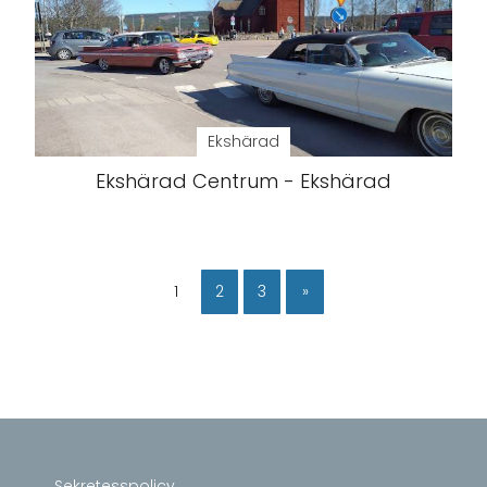
Ekshärad
Ekshärad Centrum - Ekshärad
1
2
3
»
Sekretesspolicy