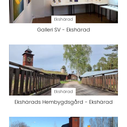
Ekshärad
Galleri SV - Ekshärad
Ekshärad
Ekshärads Hembygdsgård - Ekshärad