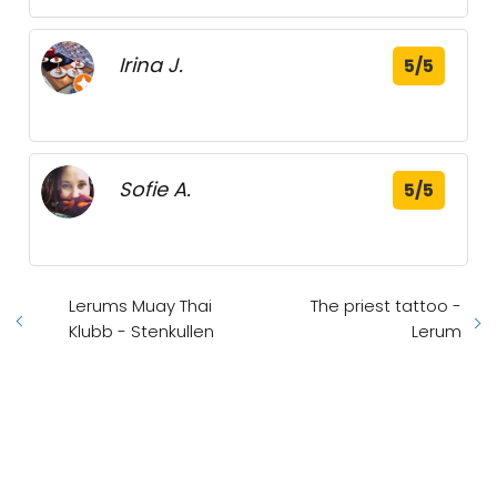
Irina J.
5/5
Sofie A.
5/5
Lerums Muay Thai
The priest tattoo -
Klubb - Stenkullen
Lerum