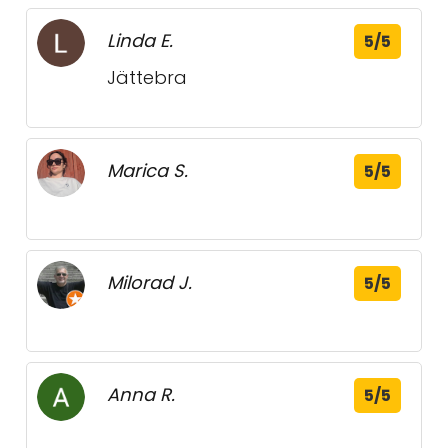
Linda E.
5/5
Jättebra
Marica S.
5/5
Milorad J.
5/5
Anna R.
5/5