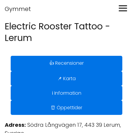
Gymmet
Electric Rooster Tattoo -
Lerum
👍 Recensioner
📌 Karta
ℹ️ Information
⏰ Öppettider
Adress:
Södra Långvägen 17, 443 39 Lerum,