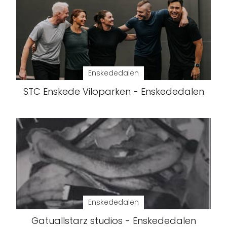
Enskededalen
STC Enskede Viloparken - Enskededalen
Enskededalen
Gatuallstarz studios - Enskededalen