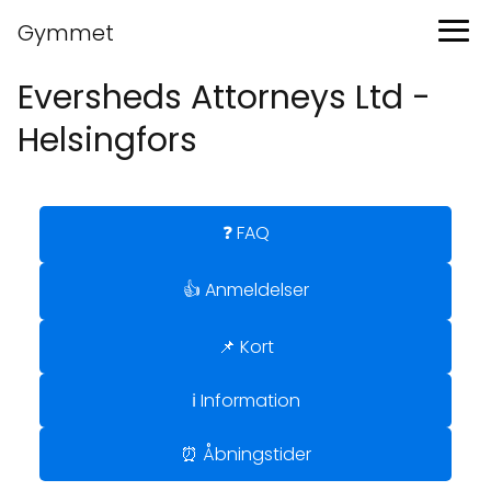
Gymmet
Eversheds Attorneys Ltd -
Helsingfors
❓ FAQ
👍 Anmeldelser
📌 Kort
ℹ️ Information
⏰ Åbningstider