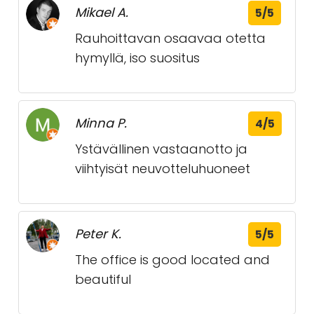
Mikael A.
5/5
Rauhoittavan osaavaa otetta
hymyllä, iso suositus
Minna P.
4/5
Ystävällinen vastaanotto ja
viihtyisät neuvotteluhuoneet
Peter K.
5/5
The office is good located and
beautiful