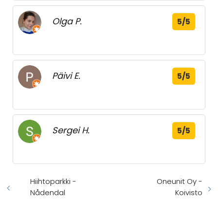
Olga P.
5/5
Päivi E.
5/5
Sergei H.
5/5
Hiihtoparkki -
Oneunit Oy -
Nådendal
Koivisto