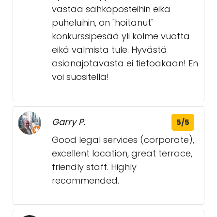
vastaa sähköposteihin eikä
puheluihin, on "hoitanut"
konkurssipesää yli kolme vuotta
eikä valmista tule. Hyvästä
asianajotavasta ei tietoakaan! En
voi suositella!
Garry P.
5/5
Good legal services (corporate),
excellent location, great terrace,
friendly staff. Highly
recommended.