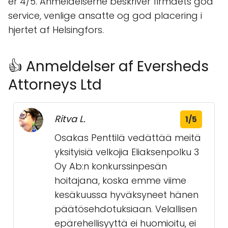
er 4/5. Anmeldelserne beskriver firmaets god
service, venlige ansatte og god placering i
hjertet af Helsingfors.
👍 Anmeldelser af Eversheds
Attorneys Ltd
Ritva L.
1/5
Osakas Penttilä vedättää meitä
yksityisiä velkojia Eliaksenpolku 3
Oy Ab:n konkurssinpesän
hoitajana, koska emme viime
kesäkuussa hyväksyneet hänen
päätösehdotuksiaan. Velallisen
epärehellisyyttä ei huomioitu, ei