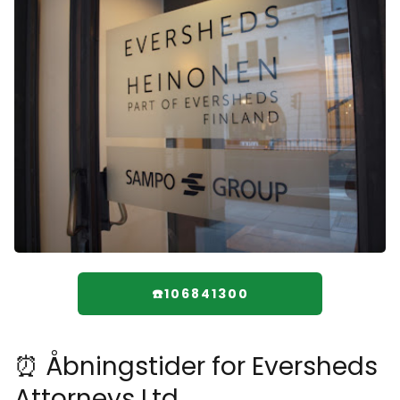
☎️106841300
⏰ Åbningstider for Eversheds
Attorneys Ltd