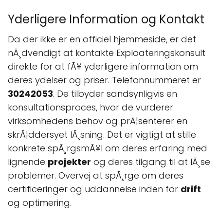
Yderligere Information og Kontakt
Da der ikke er en officiel hjemmeside, er det
nÃ¸dvendigt at kontakte Exploateringskonsult
direkte for at fÃ¥ yderligere information om
deres ydelser og priser. Telefonnummeret er
30242053
. De tilbyder sandsynligvis en
konsultationsproces, hvor de vurderer
virksomhedens behov og prÃ¦senterer en
skrÃ¦ddersyet lÃ¸sning. Det er vigtigt at stille
konkrete spÃ¸rgsmÃ¥l om deres erfaring med
lignende
projekter
og deres tilgang til at lÃ¸se
problemer. Overvej at spÃ¸rge om deres
certificeringer og uddannelse inden for
drift
og optimering.