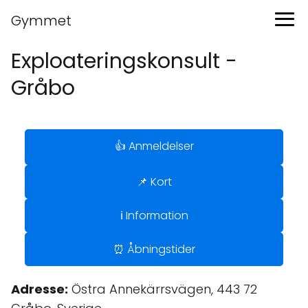
Gymmet
Exploateringskonsult -
Gråbo
👍 Anmeldelser
📌 Kort
ℹ️ Information
⏰ Åbningstider
Adresse:
Östra Annekärrsvägen, 443 72