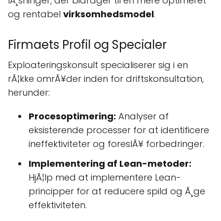
lÃ¸sninger, der bidrager til en mere optimeret
og rentabel
virksomhedsmodel
.
Firmaets Profil og Specialer
Exploateringskonsult specialiserer sig i en
rÃ¦kke omrÃ¥der inden for driftskonsultation,
herunder:
Procesoptimering:
Analyser af
eksisterende processer for at identificere
ineffektiviteter og foreslÃ¥ forbedringer.
Implementering af Lean-metoder:
HjÃ¦lp med at implementere Lean-
principper for at reducere spild og Ã¸ge
effektiviteten.