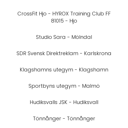
CrossFit Hjo - HYROX Training Club FF
81015 - Hjo
Studio Sara - Mölndal
SDR Svensk Direktreklam - Karlskrona
Klagshamns utegym - Klagshamn
Sportbyns utegym - Malmö
Hudiksvalls JSK - Hudiksvall
Tönnånger - Tönnånger