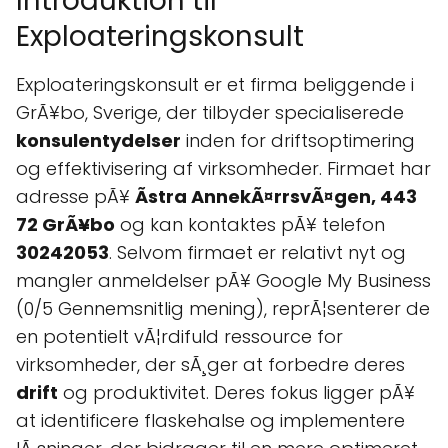
Introduktion til
Exploateringskonsult
Exploateringskonsult er et firma beliggende i
GrÃ¥bo, Sverige, der tilbyder specialiserede
konsulentydelser
inden for driftsoptimering
og effektivisering af virksomheder. Firmaet har
adresse pÃ¥
Ãstra AnnekÃ¤rrsvÃ¤gen, 443
72 GrÃ¥bo
og kan kontaktes pÃ¥ telefon
30242053
. Selvom firmaet er relativt nyt og
mangler anmeldelser pÃ¥ Google My Business
(0/5 Gennemsnitlig mening), reprÃ¦senterer de
en potentielt vÃ¦rdifuld ressource for
virksomheder, der sÃ¸ger at forbedre deres
drift
og produktivitet. Deres fokus ligger pÃ¥
at identificere flaskehalse og implementere