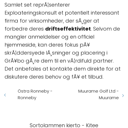
Samlet set reprÃ¦senterer
Exploateringskonsult et potentielt interessant
firma for virksomheder, der sÃ¸ger at
forbedre deres
driftseffektivitet
. Selvom de
mangler anmeldelser og en officiel
hjemmeside, kan deres fokus pÃ¥
skrÃ¦ddersyede lÃ¸sninger og placering i
GrÃ¥bo gÃ¸re dem til en vÃ¦rdifuld partner.
Det anbefales at kontakte dem direkte for at
diskutere deres behov og fÃ¥ et tilbud.
Östra Ronneby -
Muurame Golf Ltd -
Ronneby
Muurame
Sortolammen kierto - Kitee