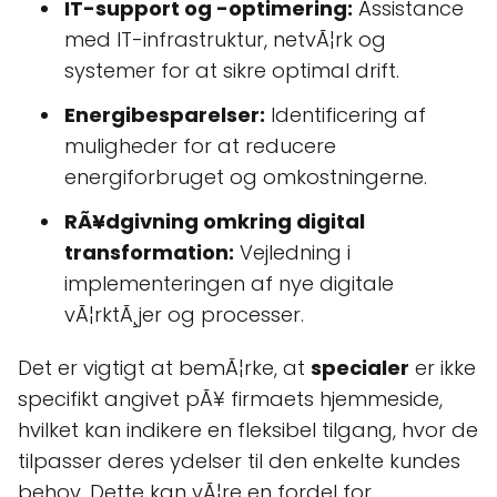
IT-support og -optimering:
Assistance
med IT-infrastruktur, netvÃ¦rk og
systemer for at sikre optimal drift.
Energibesparelser:
Identificering af
muligheder for at reducere
energiforbruget og omkostningerne.
RÃ¥dgivning omkring digital
transformation:
Vejledning i
implementeringen af nye digitale
vÃ¦rktÃ¸jer og processer.
Det er vigtigt at bemÃ¦rke, at
specialer
er ikke
specifikt angivet pÃ¥ firmaets hjemmeside,
hvilket kan indikere en fleksibel tilgang, hvor de
tilpasser deres ydelser til den enkelte kundes
behov. Dette kan vÃ¦re en fordel for