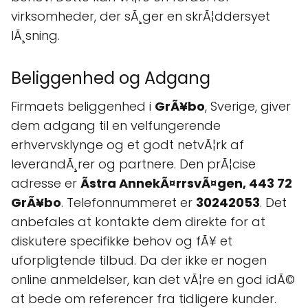
virksomheder, der sÃ¸ger en skrÃ¦ddersyet
lÃ¸sning.
Beliggenhed og Adgang
Firmaets beliggenhed i
GrÃ¥bo
, Sverige, giver
dem adgang til en velfungerende
erhvervsklynge og et godt netvÃ¦rk af
leverandÃ¸rer og partnere. Den prÃ¦cise
adresse er
Ãstra AnnekÃ¤rrsvÃ¤gen, 443 72
GrÃ¥bo
. Telefonnummeret er
30242053
. Det
anbefales at kontakte dem direkte for at
diskutere specifikke behov og fÃ¥ et
uforpligtende tilbud. Da der ikke er nogen
online anmeldelser, kan det vÃ¦re en god idÃ©
at bede om referencer fra tidligere kunder.