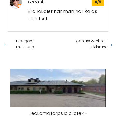
Lena A.
4/5
Bra lokaler när man har kalas
eller fest
Ekängen -
GeniusGymbro -
Eskilstuna
Eskilstuna
Teckomatorps bibliotek -