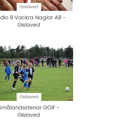
Gislaved
udio 9 Vackra Naglar AB -
Gislaved
Gislaved
Smålandsstenar GOIF -
Gislaved