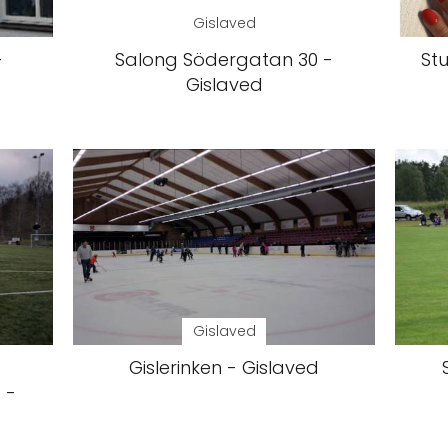
Gislaved
-
Salong Södergatan 30 -
St
Gislaved
Gislaved
Gislerinken - Gislaved
 -