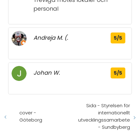
personal
Andreja M. (.
5/5
Johan W.
5/5
Sida - Styrelsen för
cover -
internationellt
Göteborg
utvecklingssamarbete
- Sundbyberg