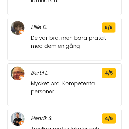
lämnats ut.
Lillie D.
5/5
De var bra, men bara pratat
med dem en gång
Bertil L.
4/5
Mycket bra. Kompetenta
personer.
Henrik S.
4/5
Trevliga mötes lokaler och