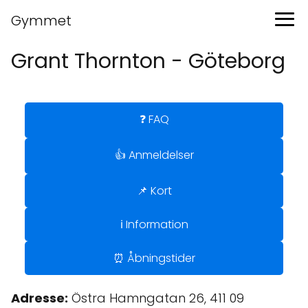
Gymmet
Grant Thornton - Göteborg
❓ FAQ
👍 Anmeldelser
📌 Kort
ℹ️ Information
⏰ Åbningstider
Adresse:
Östra Hamngatan 26, 411 09