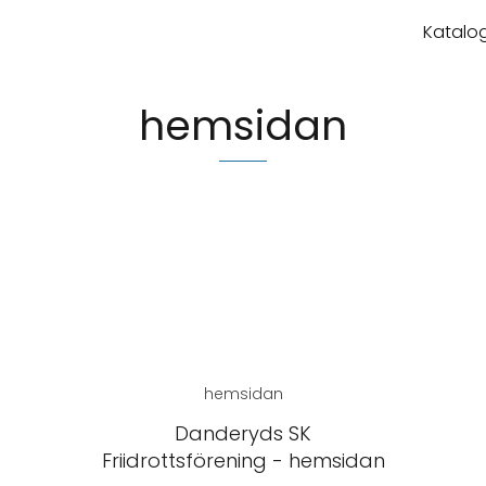
Katalog
hemsidan
hemsidan
Danderyds SK
Friidrottsförening - hemsidan