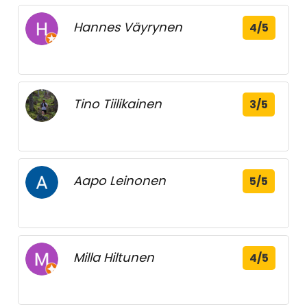
Hannes Väyrynen
4/5
Tino Tiilikainen
3/5
Aapo Leinonen
5/5
Milla Hiltunen
4/5