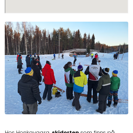
Hos Honkavaara,
skidorten
som finns på