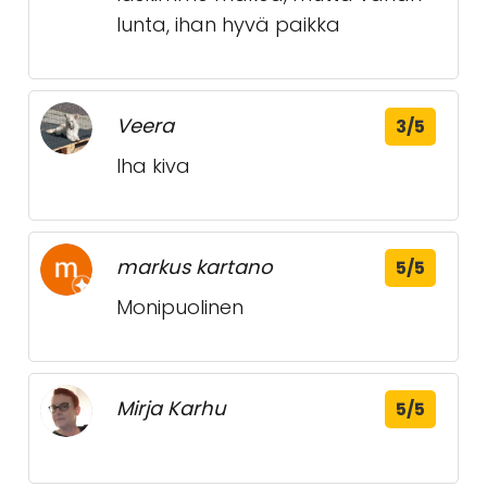
lunta, ihan hyvä paikka
Veera
3/5
Iha kiva
markus kartano
5/5
Monipuolinen
Mirja Karhu
5/5