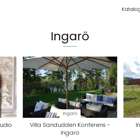
Katalog
Ingarö
Ingarö
tudio
Villa Sandudden Konferens -
I
Ingarö