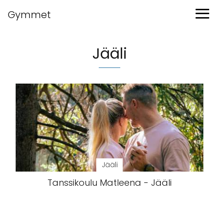
Gymmet
Jääli
Jääli
Tanssikoulu Matleena - Jääli