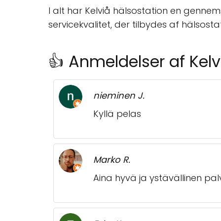
I alt har Kelviå hälsostation en gennem
servicekvalitet, der tilbydes af hälsosta
👍 Anmeldelser af Kelv
nieminen J.
Kyllä pelas
Marko R.
Aina hyvä ja ystävällinen pal