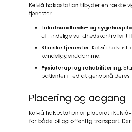
Kelviå hälsostation tilbyder en række vi
tjenester:
Lokal sundheds- og sygehospita
almindelige sundhedskontroller ti
Kliniske tjenester
: Kelviå hälsost
kvindeliggenddomme.
Fysioterapi og rehabilitering
: St
patienter med at genopnå deres tid
Placering og adgang
Kelviå hälsostation er placeret i Kelvi
for både bil og offentlig transport. De