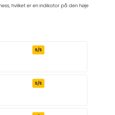
ess, hvilket er en indikator på den høje
5/5
5/5