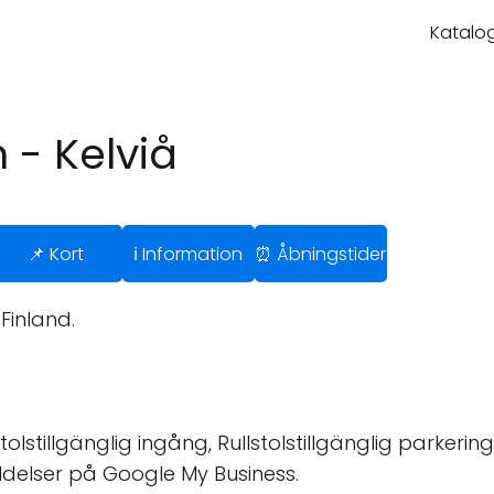
Katalog
 - Kelviå
📌 Kort
ℹ️ Information
⏰ Åbningstider
Finland.
tolstillgänglig ingång, Rullstolstillgänglig parkering
ldelser på Google My Business.