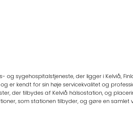
- og sygehospitalstjeneste, der ligger i Kelviå, Fin
g er kendt for sin høje servicekvalitet og professio
ter, der tilbydes af Kelviå hälsostation, og placeri
ktioner, som stationen tilbyder, og gøre en samlet