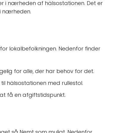
ger i nærheden af hälsostationen. Det er
r i nærheden.
 for lokalbefolkningen. Nedenfor finder
elig for alle, der har behov for det.
il hälsostationen med rullestol.
at få en afgiftstidspunkt.
søget så Nemt som muligt. Nedenfor