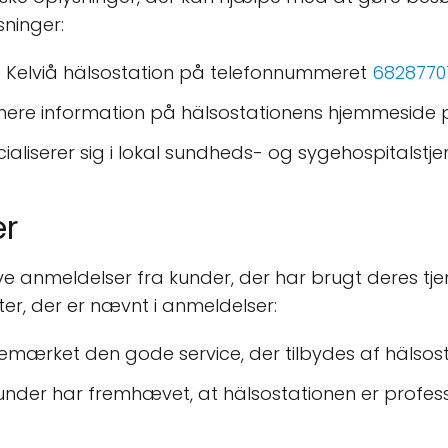
sninger:
e Kelviå hälsostation på telefonnummeret
6828770
 mere information på hälsostationens hjemmeside
cialiserer sig i lokal sundheds- og sygehospitalstje
er
ve anmeldelser fra kunder, der har brugt deres tjen
r, der er nævnt i anmeldelser:
emærket den gode service, der tilbydes af hälsos
under har fremhævet, at hälsostationen er profession