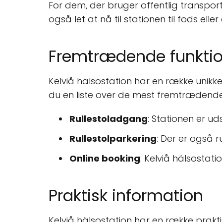
For dem, der bruger offentlig transport
også let at nå til stationen til fods ell
Fremtrædende funktio
Kelviå hälsostation har en række unikke
du en liste over de mest fremtrædende
Rullestoladgang
: Stationen er ud
Rullestolparkering
: Der er også r
Online booking
: Kelviå hälsostat
Praktisk information
Kelviå hälsostation har en række prak