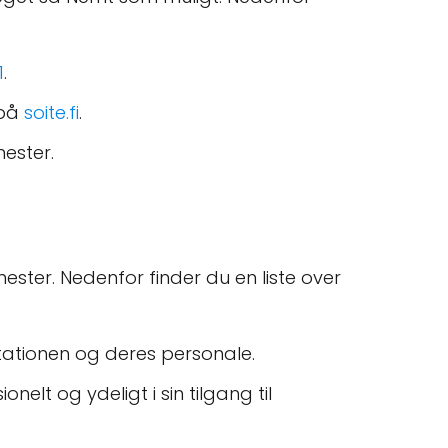
1
.
 på
soite.fi
.
nester.
ester. Nedenfor finder du en liste over
tationen og deres personale.
elt og ydeligt i sin tilgang til