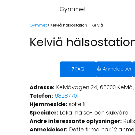
Gymmet
Gymmet
Kelviå hälsostation - Kelviå
Kelviå hälsostation
❓ FAQ
👍 Anmeldelser
Adresse:
Kelviåvägen 24, 68300 Kelviå, 
Telefon:
68287701
.
Hjemmeside:
soite.fi
Specialer:
Lokal hälso- och sjukvård.
Andre interessante oplysninger:
Rulls
Anmeldelser:
Dette firma har 12 anme