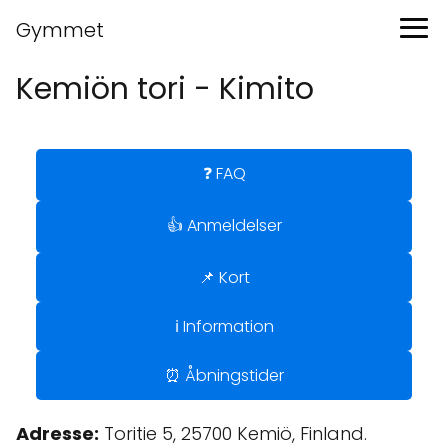
Gymmet
Kemiön tori - Kimito
❓ FAQ
👍 Anmeldelser
📌 Kort
ℹ️ Information
⏰ Åbningstider
Adresse:
Toritie 5, 25700 Kemiö, Finland.