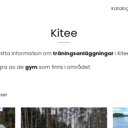
Katalog
Kitee
hitta information om
träningsanläggningar
i Kite
ågra av de
gym
som finns i området:
ser