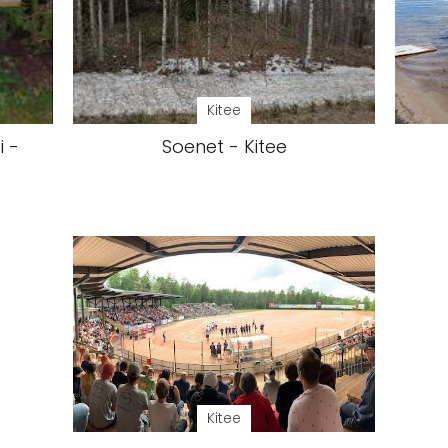
Kitee
i -
Soenet - Kitee
Kitee