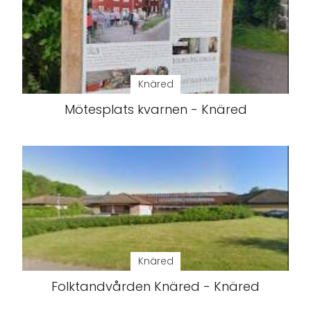
Knäred
Mötesplats kvarnen - Knäred
Knäred
Folktandvården Knäred - Knäred