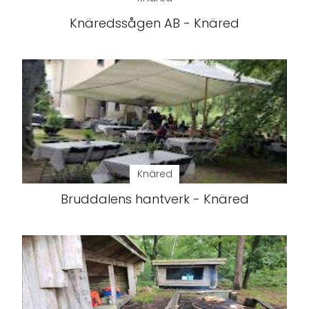
Knäredssågen AB - Knäred
Knäred
Bruddalens hantverk - Knäred