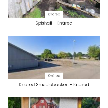
Knäred
Spishall - Knäred
Knäred
Knäred Smedjebacken - Knäred