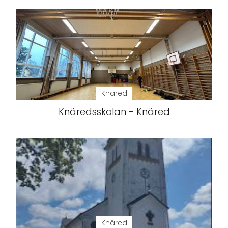
Knäred
Knäredsskolan - Knäred
Knäred