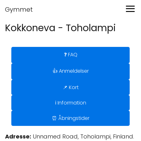
Gymmet
Kokkoneva - Toholampi
❓ FAQ
👍 Anmeldelser
📌 Kort
ℹ️ Information
⏰ Åbningstider
Adresse:
Unnamed Road, Toholampi, Finland.