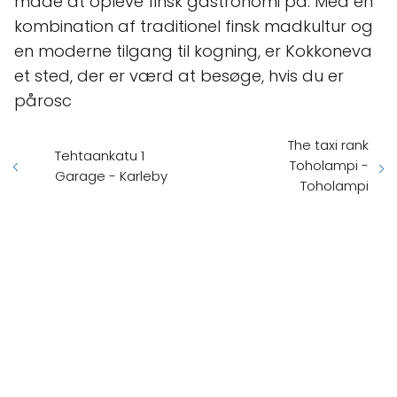
måde at opleve finsk gastronomi på. Med en
kombination af traditionel finsk madkultur og
en moderne tilgang til kogning, er Kokkoneva
et sted, der er værd at besøge, hvis du er
pårosc
The taxi rank
Tehtaankatu 1
Toholampi -
Garage - Karleby
Toholampi