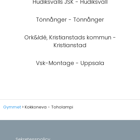
Hudiksvalls JSK - Hudiksvall
Tönnånger - Tönnånger
Ork&Idé, Kristianstads kommun -
Kristianstad
Vsk-Montage - Uppsala
Gymmet
Kokkoneva - Toholampi
Sekretesspolicy