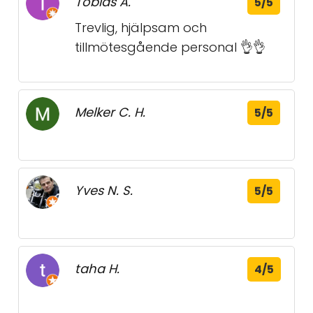
Tobias A.
5/5
Trevlig, hjälpsam och
tillmötesgående personal 👌👌
Melker C. H.
5/5
Yves N. S.
5/5
taha H.
4/5