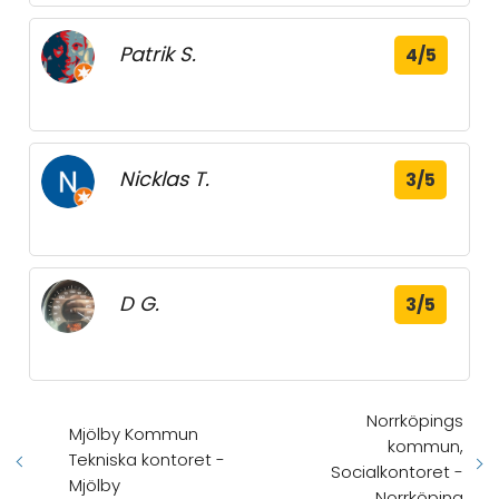
Patrik S.
4/5
Nicklas T.
3/5
D G.
3/5
Norrköpings
Mjölby Kommun
kommun,
Tekniska kontoret -
Socialkontoret -
Mjölby
Norrköping