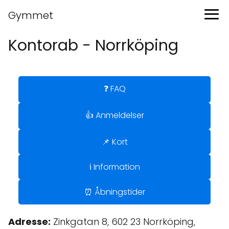
Gymmet
Kontorab - Norrköping
❓ FAQ
👍 Anmeldelser
📌 Kort
ℹ️ Information
⏰ Åbningstider
Adresse:
Zinkgatan 8, 602 23 Norrköping,