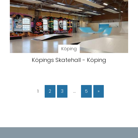
Köping
Köpings Skatehall - Köping
1
2
3
…
5
»