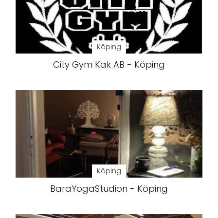
Köping
City Gym Kak AB - Köping
Köping
BaraYogaStudion - Köping