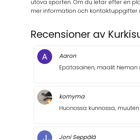
utöva sporten. Om du letar efter en pla
mer information och kontaktuppgifter
Recensioner av Kurkis
Aaron
Epätasainen, maalit hieman r
komyma
Huonossa kunnossa, muuten 
Joni Seppälä