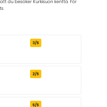
 att du besöker Kurkisuon kenttä. För
s.
3/5
2/5
5/5