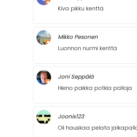
Kiva pikku kenttä
Mikko Pesonen
Luonnon nurmi kenttä
Joni Seppälä
Hieno paikka potkia palloja
Joonix123
Oli hauskaa pelata jalkapall