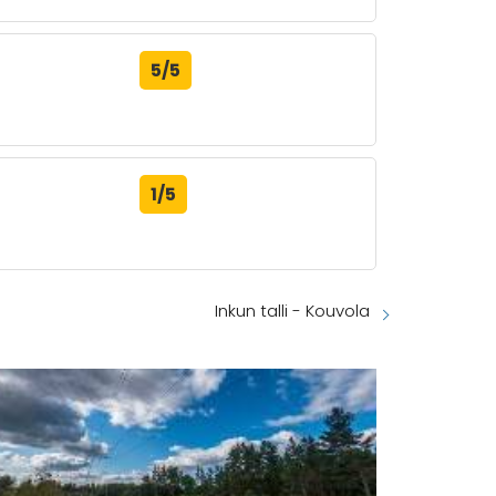
5/5
1/5
Inkun talli - Kouvola