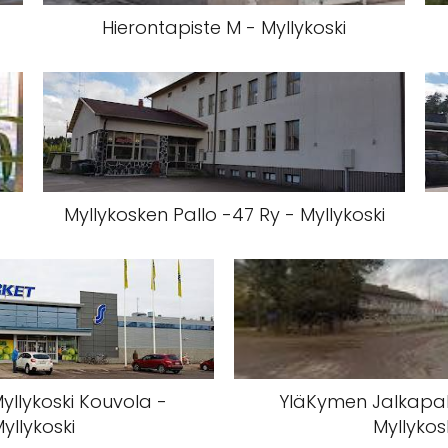
Hierontapiste M - Myllykoski
Myllykosken Pallo -47 Ry - Myllykoski
yllykoski Kouvola -
YläKymen Jalkapall
yllykoski
Myllykos