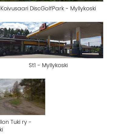
Koivusaari DiscGolfPark - Myllykoski
St1 - Myllykoski
on Tuki ry -
ki