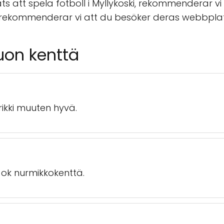
ts att spela fotboll i Myllykoski, rekommenderar vi
 rekommenderar vi att du besöker deras webbplat
uon kenttä
ikki muuten hyvä.
ok nurmikkokenttä.