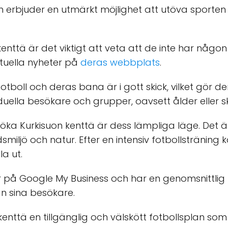
 erbjuder en utmärkt möjlighet att utöva sporten i 
nttä är det viktigt att veta att de inte har någon
ktuella nyheter på
deras webbplats
.
tboll och deras bana är i gott skick, vilket gör de
iduella besökare och grupper, oavsett ålder eller sk
ka Kurkisuon kenttä är dess lämpliga läge. Det är 
smiljö och natur. Efter en intensiv fotbollstränin
la ut.
er på Google My Business och har en genomsnittlig 
n sina besökare.
ttä en tillgänglig och välskött fotbollsplan som 