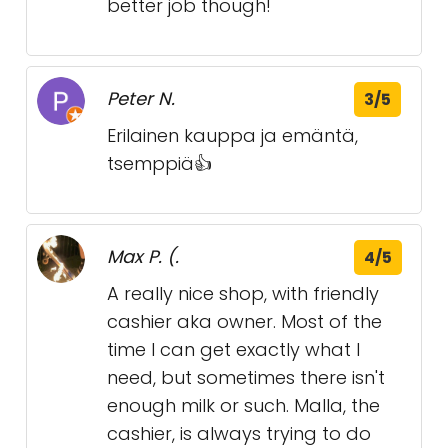
better job though!
Peter N.
3/5
Erilainen kauppa ja emäntä,
tsemppiä👍
Max P. (.
4/5
A really nice shop, with friendly
cashier aka owner. Most of the
time I can get exactly what I
need, but sometimes there isn't
enough milk or such. Malla, the
cashier, is always trying to do