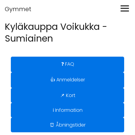
Gymmet
Kyläkauppa Voikukka -
Sumiainen
❓ FAQ
👍 Anmeldelser
📌 Kort
ℹ️ Information
⏰ Åbningstider