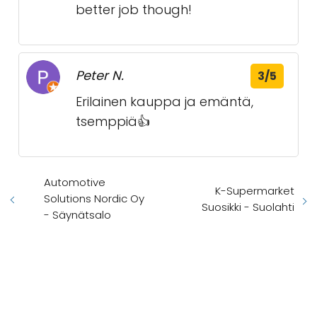
better job though!
Peter N.
3/5
Erilainen kauppa ja emäntä,
tsemppiä👍
Automotive
K-Supermarket
Solutions Nordic Oy
Suosikki - Suolahti
- Säynätsalo