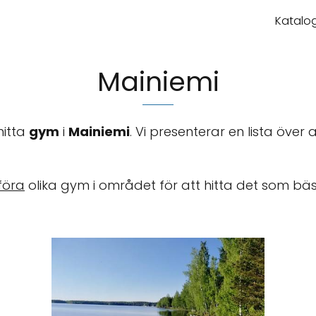
Katalog
Mainiemi
hitta
gym
i
Mainiemi
. Vi presenterar en lista över 
föra
olika gym i området för att hitta det som bä