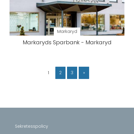
Markaryd
Markaryds Sparbank - Markaryd
1
2
3
»
Sekretesspolicy