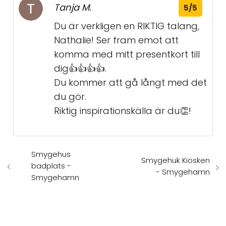
Tanja M.
5/5
Du är verkligen en RIKTIG talang,
Nathalie! Ser fram emot att
komma med mitt presentkort till
dig👍👍👍👍.
Du kommer att gå långt med det
du gör.
Riktig inspirationskälla är du👏!
Smygehus
Smygehuk Kiosken
badplats -
- Smygehamn
Smygehamn