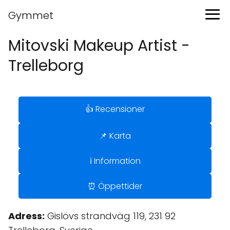
Gymmet
Mitovski Makeup Artist -
Trelleborg
👍 Recensioner
📌 Karta
ℹ️ Information
⏰ Öppettider
Adress:
Gislövs strandväg 119, 231 92