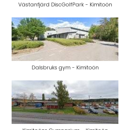
Västanfjärd DiscGolfPark - Kimitoön
Dalsbruks gym - Kimitoön