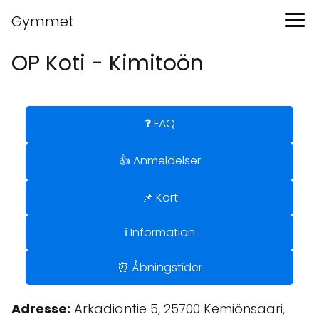
Gymmet
OP Koti - Kimitoön
❓ FAQ
👍 Anmeldelser
📌 Kort
ℹ️ Information
⏰ Åbningstider
Adresse:
Arkadiantie 5, 25700 Kemiönsaari,