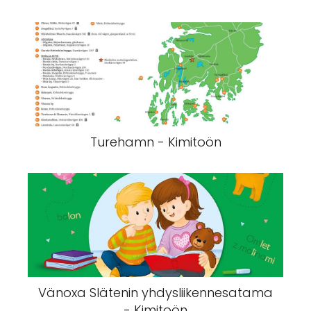
Turehamn - Kimitoön
Vänoxa Slätenin yhdysliikennesatama
- Kimitoön