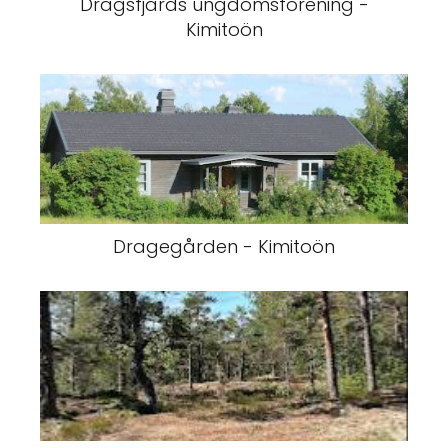
Dragsfjärds ungdomsförening -
Kimitoön
Dragegården - Kimitoön