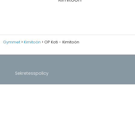
Gymmet
Kimitoön
OP Koti - Kimitoön
Sekretesspolicy