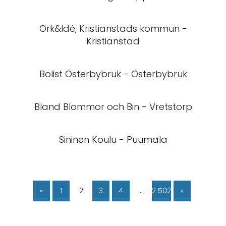
Ork&Idé, Kristianstads kommun -
Kristianstad
Bolist Österbybruk - Österbybruk
Bland Blommor och Bin - Vretstorp
Sininen Koulu - Puumala
«
1
2
3
4
…
2 502
»