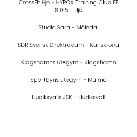
CrossFit Hjo - HYROX Training Club FF
81015 - Hjo
Studio Sara - Mölndal
SDR Svensk Direktreklam - Karlskrona
Klagshamns utegym - Klagshamn
Sportbyns utegym - Malmö
Hudiksvalls JSK - Hudiksvall