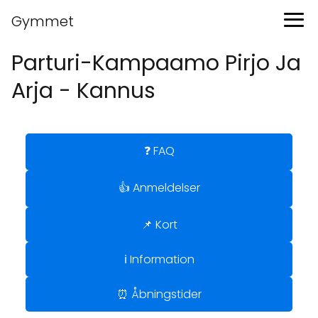
Gymmet
Parturi-Kampaamo Pirjo Ja
Arja - Kannus
❓ FAQ
👍 Anmeldelser
📌 Kort
ℹ️ Information
⏰ Åbningstider