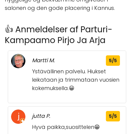
salonen og den gode placering i Kannus.
👍 Anmeldelser af Parturi-
Kampaamo Pirjo Ja Arja
Martti M.
5/5
Ystävällinen palvelu. Hiukset
leikataan ja trimmataan vuosien
kokemuksella.😀
jutta P.
5/5
Hyvä paikka,suosittelen😁