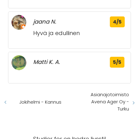
jaana N.
4/5
Hyvä ja edullinen
Matti K. A.
5/5
Asianajotoimisto
Avena Ager Oy -
Jokihelmi - Kannus
Turku
Studier for en bedre livsstil