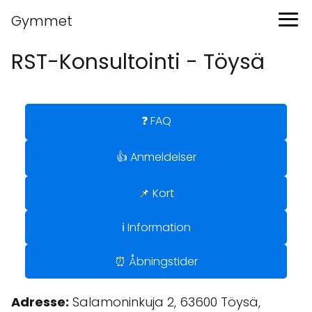
Gymmet
RST-Konsultointi - Töysä
❓ FAQ
👍 Anmeldelser
📌 Kort
ℹ️ Information
⏰ Åbningstider
Adresse:
Salamoninkuja 2, 63600 Töysä,