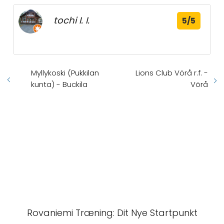
tochi I. I.
5/5
Myllykoski (Pukkilan
Lions Club Vörå r.f. -
kunta) - Buckila
Vörå
Rovaniemi Træning: Dit Nye Startpunkt