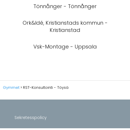
Tönnånger - Tönnånger
Ork&Idé, Kristianstads kommun -
Kristianstad
Vsk-Montage - Uppsala
Gymmet
RST-Konsultointi - Töysä
Sekretesspolicy