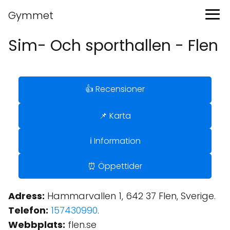
Gymmet
Sim- Och sporthallen - Flen
👍 Recensioner
📌 Karta
ℹ️ Information
⏰ Öppettider
Adress:
Hammarvallen 1, 642 37 Flen, Sverige.
Telefon:
157430990
.
Webbplats:
flen.se