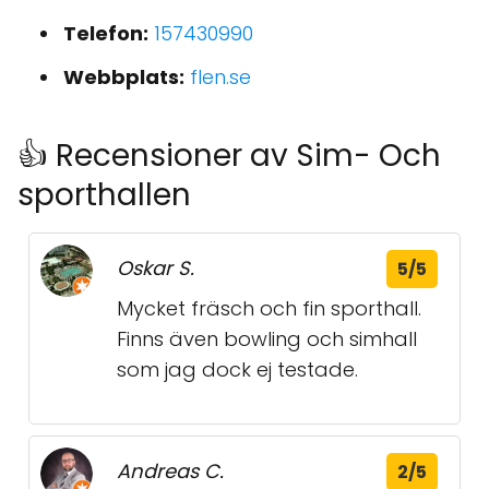
Telefon:
157430990
Webbplats:
flen.se
👍 Recensioner av Sim- Och
sporthallen
Oskar S.
5/5
Mycket fräsch och fin sporthall.
Finns även bowling och simhall
som jag dock ej testade.
Andreas C.
2/5