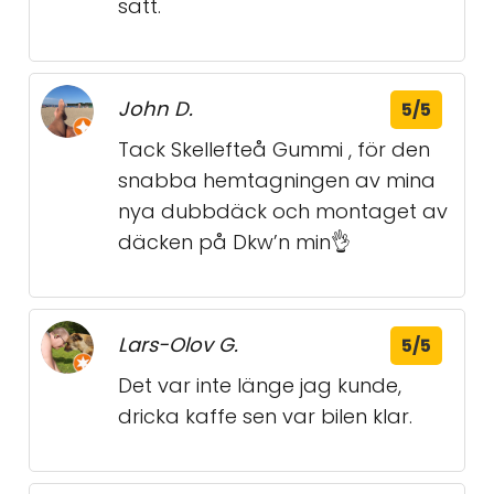
sätt.
John D.
5/5
Tack Skellefteå Gummi , för den
snabba hemtagningen av mina
nya dubbdäck och montaget av
däcken på Dkw’n min👌
Lars-Olov G.
5/5
Det var inte länge jag kunde,
dricka kaffe sen var bilen klar.