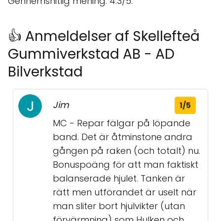
Gennemsnitlig mening: 4.3/5.
👍 Anmeldelser af Skellefteå
Gummiverkstad AB - AD
Bilverkstad
Jim
1/5
MC - Repar fälgar på löpande
band. Det är åtminstone andra
gången på raken (och totalt) nu.
Bonuspoäng för att man faktiskt
balanserade hjulet. Tanken är
rätt men utförandet är uselt när
man sliter bort hjulvikter (utan
förvärmning) som Hulken och