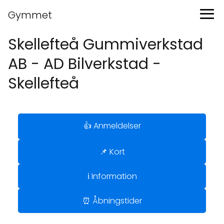
Gymmet
Skellefteå Gummiverkstad
AB - AD Bilverkstad -
Skellefteå
👍 Anmeldelser
📌 Kort
ℹ️ Information
⏰ Åbningstider