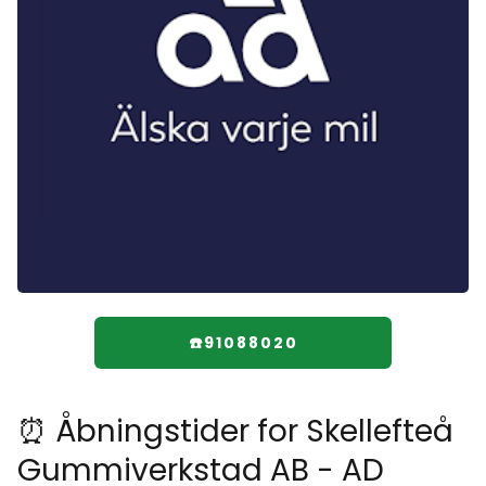
☎️91088020
⏰ Åbningstider for Skellefteå
Gummiverkstad AB - AD