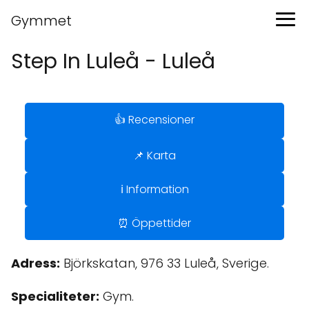
Gymmet
Step In Luleå - Luleå
👍 Recensioner
📌 Karta
ℹ️ Information
⏰ Öppettider
Adress:
Björkskatan, 976 33 Luleå, Sverige.
Specialiteter:
Gym.