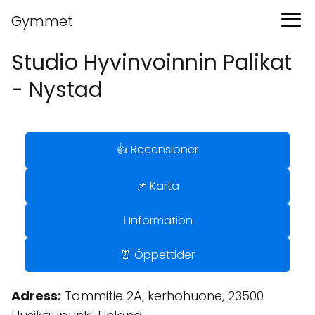
Gymmet
Studio Hyvinvoinnin Palikat
- Nystad
👍 Recensioner
📌 Karta
ℹ️ Information
⏰ Öppettider
Adress:
Tammitie 2A, kerhohuone, 23500