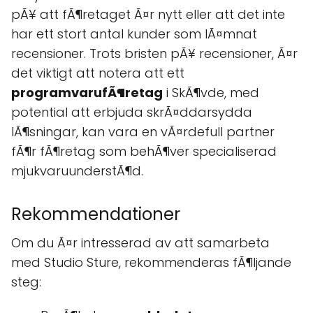
pÃ¥ att fÃ¶retaget Ã¤r nytt eller att det inte
har ett stort antal kunder som lÃ¤mnat
recensioner. Trots bristen pÃ¥ recensioner, Ã¤r
det viktigt att notera att ett
programvarufÃ¶retag
i SkÃ¶vde, med
potential att erbjuda skrÃ¤ddarsydda
lÃ¶sningar, kan vara en vÃ¤rdefull partner
fÃ¶r fÃ¶retag som behÃ¶ver specialiserad
mjukvaruunderstÃ¶d.
Rekommendationer
Om du Ã¤r intresserad av att samarbeta
med Studio Sture, rekommenderas fÃ¶ljande
steg: