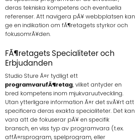
deras tekniska kompetens och eventuella
referenser. Att navigera pÃ¥ webbplatsen kan
ge en indikation om fÃ¶retagets styrkor och
fokusomrÃ¥den.
FÃ¶retagets Specialiteter och
Erbjudanden
Studio Sture Ã¤r tydligt ett
programvarufÃ¶retag
, vilket antyder en
bred kompetens inom mjukvaruutveckling.
Utan ytterligare information Ã¤r det svÃ¥rt att
specificera deras exakta specialiteter. Det kan
vara att de fokuserar pÃ¥ en specifik
bransch, en viss typ av programvara (t.ex.
affÃ¤rsprogram, spelprogram, eller