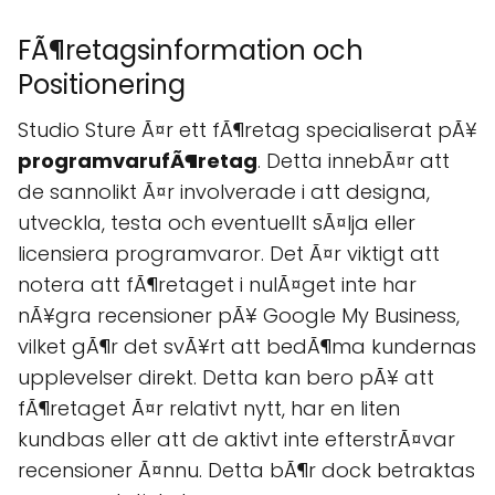
FÃ¶retagsinformation och
Positionering
Studio Sture Ã¤r ett fÃ¶retag specialiserat pÃ¥
programvarufÃ¶retag
. Detta innebÃ¤r att
de sannolikt Ã¤r involverade i att designa,
utveckla, testa och eventuellt sÃ¤lja eller
licensiera programvaror. Det Ã¤r viktigt att
notera att fÃ¶retaget i nulÃ¤get inte har
nÃ¥gra recensioner pÃ¥ Google My Business,
vilket gÃ¶r det svÃ¥rt att bedÃ¶ma kundernas
upplevelser direkt. Detta kan bero pÃ¥ att
fÃ¶retaget Ã¤r relativt nytt, har en liten
kundbas eller att de aktivt inte efterstrÃ¤var
recensioner Ã¤nnu. Detta bÃ¶r dock betraktas