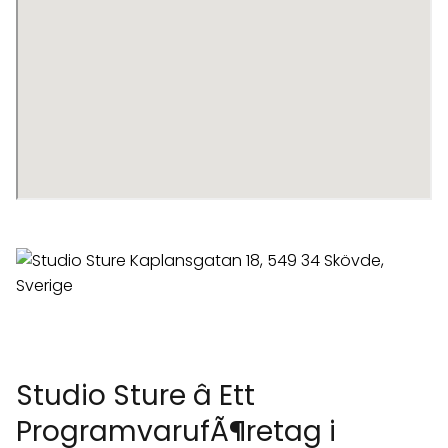
Studio Sture â Ett
ProgramvarufÃ¶retag i