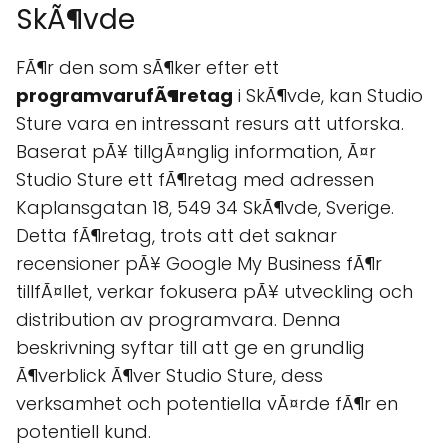
SkÃ¶vde
FÃ¶r den som sÃ¶ker efter ett
programvarufÃ¶retag
i SkÃ¶vde, kan Studio
Sture vara en intressant resurs att utforska.
Baserat pÃ¥ tillgÃ¤nglig information, Ã¤r
Studio Sture ett fÃ¶retag med adressen
Kaplansgatan 18, 549 34 SkÃ¶vde, Sverige.
Detta fÃ¶retag, trots att det saknar
recensioner pÃ¥ Google My Business fÃ¶r
tillfÃ¤llet, verkar fokusera pÃ¥ utveckling och
distribution av programvara. Denna
beskrivning syftar till att ge en grundlig
Ã¶verblick Ã¶ver Studio Sture, dess
verksamhet och potentiella vÃ¤rde fÃ¶r en
potentiell kund.