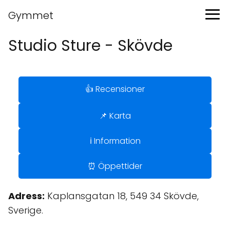
Gymmet
Studio Sture - Skövde
👍 Recensioner
📌 Karta
ℹ️ Information
⏰ Öppettider
Adress:
Kaplansgatan 18, 549 34 Skövde,
Sverige.