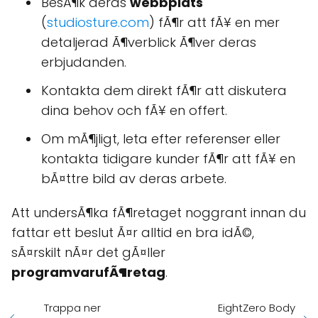
BesÃ¶k deras
webbplats
(
studiosture.com
) fÃ¶r att fÃ¥ en mer
detaljerad Ã¶verblick Ã¶ver deras
erbjudanden.
Kontakta dem direkt fÃ¶r att diskutera
dina behov och fÃ¥ en offert.
Om mÃ¶jligt, leta efter referenser eller
kontakta tidigare kunder fÃ¶r att fÃ¥ en
bÃ¤ttre bild av deras arbete.
Att undersÃ¶ka fÃ¶retaget noggrant innan du
fattar ett beslut Ã¤r alltid en bra idÃ©,
sÃ¤rskilt nÃ¤r det gÃ¤ller
programvarufÃ¶retag
.
Trappa ner
EightZero Body