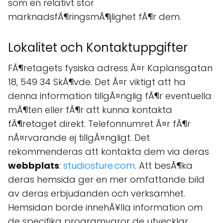
som en relativt stor
marknadsfÃ¶ringsmÃ¶jlighet fÃ¶r dem.
Lokalitet och Kontaktuppgifter
FÃ¶retagets fysiska adress Ã¤r Kaplansgatan
18, 549 34 SkÃ¶vde. Det Ã¤r viktigt att ha
denna information tillgÃ¤nglig fÃ¶r eventuella
mÃ¶ten eller fÃ¶r att kunna kontakta
fÃ¶retaget direkt. Telefonnumret Ã¤r fÃ¶r
nÃ¤rvarande ej tillgÃ¤ngligt. Det
rekommenderas att kontakta dem via deras
webbplats
:
studiosture.com
. Att besÃ¶ka
deras hemsida ger en mer omfattande bild
av deras erbjudanden och verksamhet.
Hemsidan borde innehÃ¥lla information om
de specifika programvaror de utvecklar,