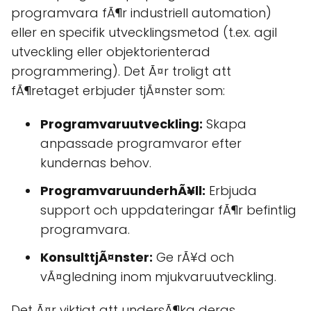
programvara fÃ¶r industriell automation)
eller en specifik utvecklingsmetod (t.ex. agil
utveckling eller objektorienterad
programmering). Det Ã¤r troligt att
fÃ¶retaget erbjuder tjÃ¤nster som:
Programvaruutveckling:
Skapa
anpassade programvaror efter
kundernas behov.
ProgramvaruunderhÃ¥ll:
Erbjuda
support och uppdateringar fÃ¶r befintlig
programvara.
KonsulttjÃ¤nster:
Ge rÃ¥d och
vÃ¤gledning inom mjukvaruutveckling.
Det Ã¤r viktigt att undersÃ¶ka deras