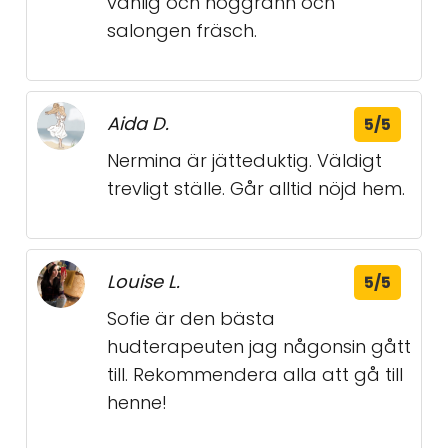
vänlig och noggrann och
salongen fräsch.
Aida D.
5/5
Nermina är jätteduktig. Väldigt
trevligt ställe. Går alltid nöjd hem.
Louise L.
5/5
Sofie är den bästa
hudterapeuten jag någonsin gått
till. Rekommendera alla att gå till
henne!