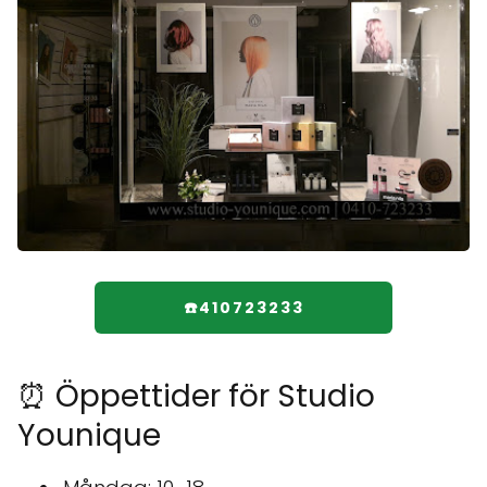
☎️410723233
⏰ Öppettider för Studio
Younique