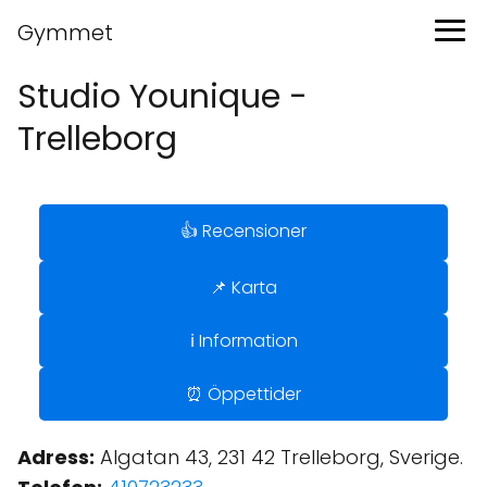
Gymmet
Studio Younique -
Trelleborg
👍 Recensioner
📌 Karta
ℹ️ Information
⏰ Öppettider
Adress:
Algatan 43, 231 42 Trelleborg, Sverige.