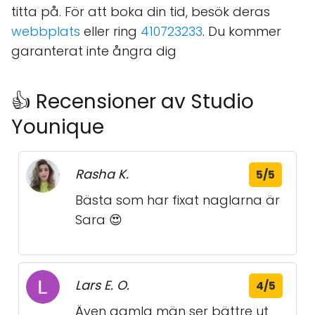
titta på. För att boka din tid, besök deras
webbplats
eller ring
410723233
. Du kommer
garanterat inte ångra dig
👍 Recensioner av Studio
Younique
Rasha K.
5/5
Bästa som har fixat naglarna är
Sara 😍
Lars E. O.
4/5
Även gamla män ser bättre ut