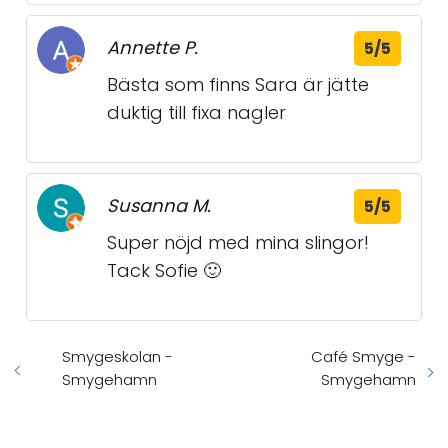
Annette P.
5/5
Bästa som finns Sara är jätte
duktig till fixa nagler
Susanna M.
5/5
Super nöjd med mina slingor!
Tack Sofie 🙂
Smygeskolan -
Café Smyge -
Smygehamn
Smygehamn