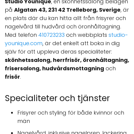
Studio Younique
, en skönhetssalong belägen
på
Algatan 43, 231 42 Trelleborg, Sverige
, är
en plats där du kan hitta allt från frisyrer och
nagelvård till hudvård och öronhåltagning.
Med telefon
410723233
och webbplats
studio-
younique.com
, är det enkelt att boka in dig
själv för att uppleva deras specialiteter:
skönhetssalong, herrfrisör, öronhåltagning,
frisersalong, hudvårdsmottagning
och
frisör
.
Specialiteter och tjänster
Frisyrer och styling för både kvinnor och
män
Nagelvård, inklusive nagelprep, lackering