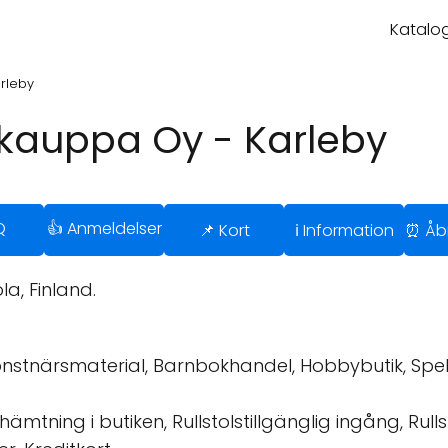
Katalog
rleby
kauppa Oy - Karleby
Q
👍 Anmeldelser
📌 Kort
ℹ️ Information
⏰ Åbn
a, Finland.
nstnärsmaterial, Barnbokhandel, Hobbybutik, Spelb
mtning i butiken, Rullstolstillgänglig ingång, Rulls