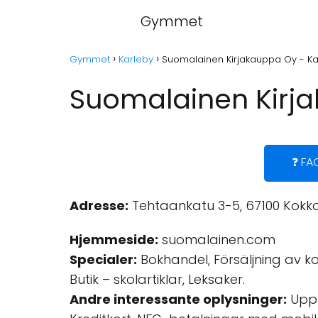
Gymmet
Gymmet
Karleby
Suomalainen Kirjakauppa Oy - Ka
Suomalainen Kirja
❓ FA
Adresse:
Tehtaankatu 3-5, 67100 Kokkol
Hjemmeside:
suomalainen.com
Specialer:
Bokhandel, Försäljning av ko
Butik – skolartiklar, Leksaker.
Andre interessante oplysninger:
Upphä