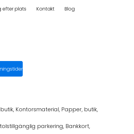
 efter plats
Kontakt
Blog
ingstider
utik, Kontorsmaterial, Papper, butik,
tolstillgänglig parkering, Bankkort,