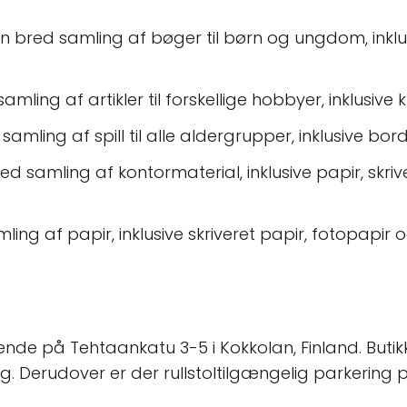
en bred samling af bøger til børn og ungdom, ink
amling af artikler til forskellige hobbyer, inklusi
samling af spill til alle aldergrupper, inklusive bords
d samling af kontormaterial, inklusive papir, skriv
mling af papir, inklusive skriveret papir, fotopapir
de på Tehtaankatu 3-5 i Kokkolan, Finland. Butikke
ng. Derudover er der rullstoltilgængelig parkering