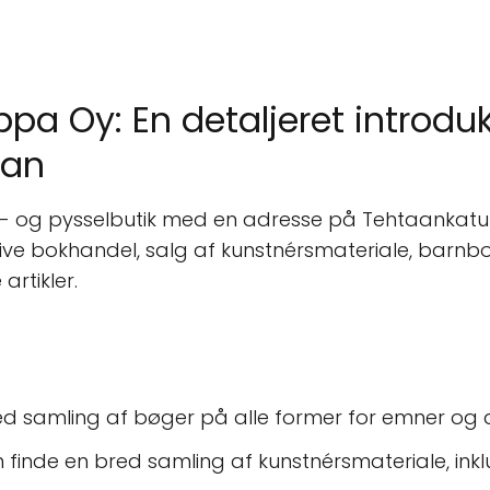
a Oy: En detaljeret introdukt
lan
 og pysselbutik med en adresse på Tehtaankatu 3-
lusive bokhandel, salg af kunstnérsmateriale, barnbo
rtikler.
red samling af bøger på alle former for emner og
 finde en bred samling af kunstnérsmateriale, ink