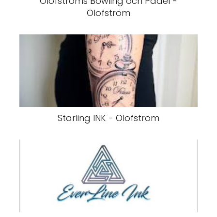
Olofstroms Bowling och Padel -
Olofström
Starling INK - Olofström