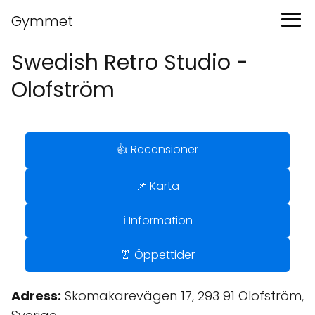
Gymmet
Swedish Retro Studio -
Olofström
👍 Recensioner
📌 Karta
ℹ️ Information
⏰ Öppettider
Adress:
Skomakarevägen 17, 293 91 Olofström,