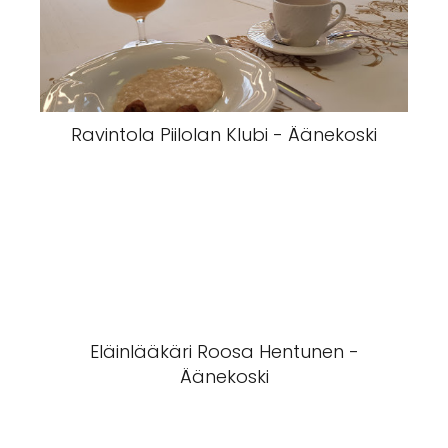
Ravintola Piilolan Klubi - Äänekoski
Eläinlääkäri Roosa Hentunen -
Äänekoski