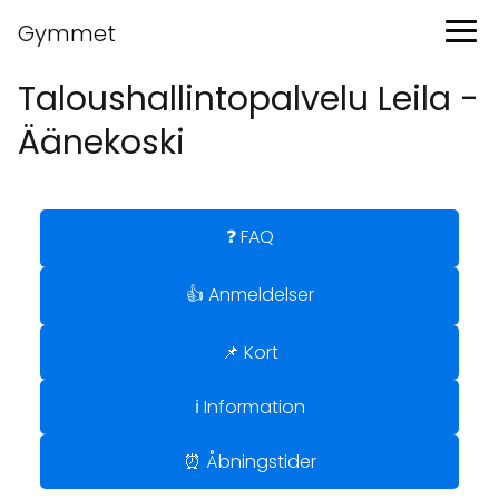
Gymmet
Taloushallintopalvelu Leila -
Äänekoski
❓ FAQ
👍 Anmeldelser
📌 Kort
ℹ️ Information
⏰ Åbningstider