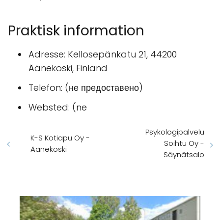
Praktisk information
Adresse: Kellosepänkatu 21, 44200
Äänekoski, Finland
Telefon: (не предоставено)
Websted: (ne
Psykologipalvelu
K-S Kotiapu Oy -
Soihtu Oy -
Äänekoski
Säynätsalo