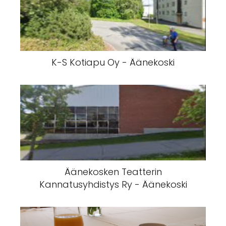
K-S Kotiapu Oy - Äänekoski
Äänekosken Teatterin
Kannatusyhdistys Ry - Äänekoski