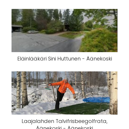
Eläinlääkäri Sini Huttunen - Äänekoski
Laajalahden Talvifrisbeegolfrata,
Äänekoski - Äänekoski