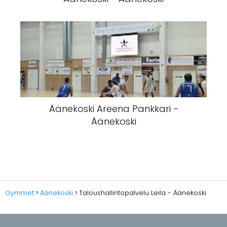
Äänekoski Areena Pankkari -
Äänekoski
Gymmet
Äänekoski
Taloushallintopalvelu Leila - Äänekoski