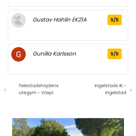
Gustav Hahlin EK21A
5/5
Gunilla Karlsson
5/5
Telestadshöjdens
Ingelstads IK -
utegym - Växjö
Ingelstad