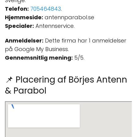
Sverige.
Telefon:
705464843
.
Hjemmeside:
antennparabol.se
Specialer:
Antennservice.
Anmeldelser:
Dette firma har 1 anmeldelser
på Google My Business.
Gennemsnitlig mening:
5/5.
📌 Placering af Börjes Antenn
& Parabol