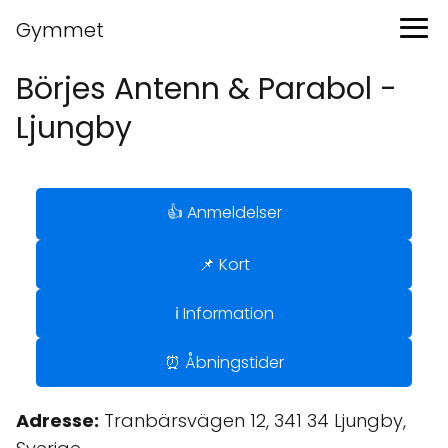
Gymmet
Börjes Antenn & Parabol -
Ljungby
👍 Anmeldelser
📌 Kort
ℹ️ Information
⏰ Åbningstider
Adresse:
Tranbärsvägen 12, 341 34 Ljungby,